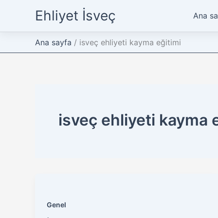
İçeriğe
Ehliyet İsveç
Ana sa
atla
Ana sayfa
isveç ehliyeti kayma eğitimi
isveç ehliyeti kayma 
Genel