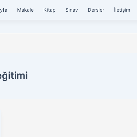
yfa
Makale
Kitap
Sınav
Dersler
İletişim
eğitimi