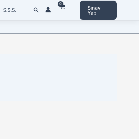
Sınav
Arama
S.S.S.
Yap