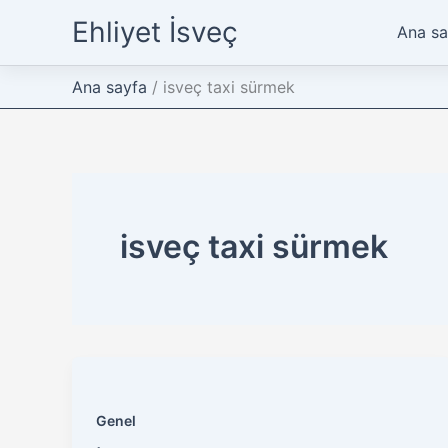
İçeriğe
Ehliyet İsveç
Ana sa
atla
Ana sayfa
isveç taxi sürmek
isveç taxi sürmek
Genel