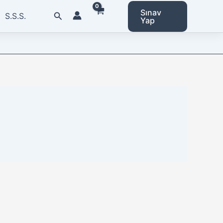
Sınav
Arama
S.S.S.
Yap