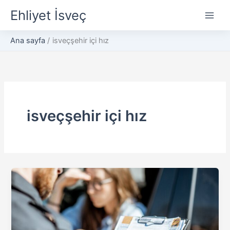
İçeriğe
Ehliyet İsveç
atla
Ana sayfa
isveçşehir içi hız
isveçşehir içi hız