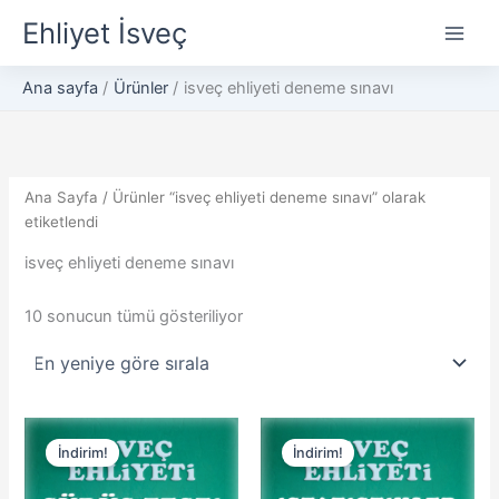
En
İçeriğe
yeniye
Ehliyet İsveç
göre
atla
sıralandı
Ana sayfa
Ürünler
isveç ehliyeti deneme sınavı
Ana Sayfa
/ Ürünler “isveç ehliyeti deneme sınavı” olarak
etiketlendi
isveç ehliyeti deneme sınavı
10 sonucun tümü gösteriliyor
Orijinal
Şu
Orijinal
Şu
fiyat:
andaki
fiyat:
andaki
İndirim!
İndirim!
100,00 kr.
fiyat:
100,00 kr.
fiyat:
10,00 kr.
10,00 kr.