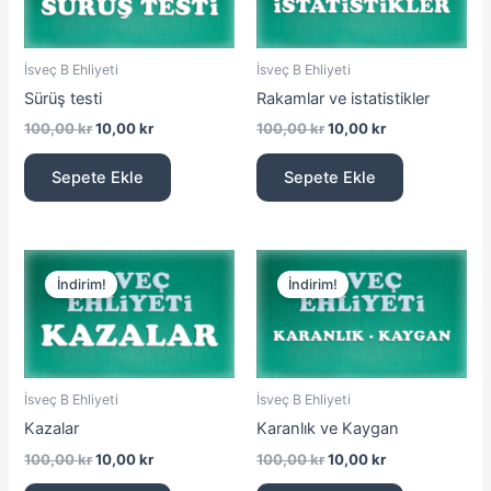
İsveç B Ehliyeti
İsveç B Ehliyeti
Sürüş testi
Rakamlar ve istatistikler
100,00
kr
10,00
kr
100,00
kr
10,00
kr
Sepete Ekle
Sepete Ekle
Orijinal
Şu
Orijinal
Şu
fiyat:
andaki
fiyat:
andaki
İndirim!
İndirim!
100,00 kr.
fiyat:
100,00 kr.
fiyat:
10,00 kr.
10,00 kr.
İsveç B Ehliyeti
İsveç B Ehliyeti
Kazalar
Karanlık ve Kaygan
100,00
kr
10,00
kr
100,00
kr
10,00
kr