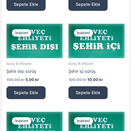
Sepete Ekle
Sepete Ekle
Orijinal
Şu
Orijinal
Şu
fiyat:
andaki
fiyat:
andaki
İndirim!
İndirim!
100,00 kr.
fiyat:
100,00 kr.
fiyat:
5,00 kr.
10,00 kr.
İsveç B Ehliyeti
İsveç B Ehliyeti
Şehir dışı sürüş
Şehir içi sürüş
100,00
kr
5,00
kr
100,00
kr
10,00
kr
Sepete Ekle
Sepete Ekle
Orijinal
Şu
Orijinal
Şu
fiyat:
andaki
fiyat:
andaki
İndirim!
İndirim!
100,00 kr.
fiyat:
50,00 kr.
fiyat:
10,00 kr.
40,00 kr.