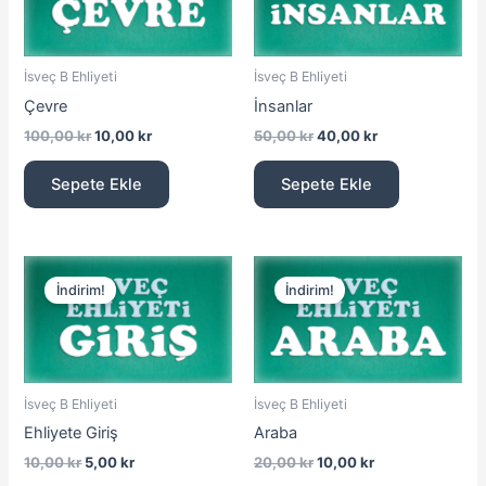
İsveç B Ehliyeti
İsveç B Ehliyeti
Çevre
İnsanlar
100,00
kr
10,00
kr
50,00
kr
40,00
kr
Sepete Ekle
Sepete Ekle
Orijinal
Şu
Orijinal
Şu
fiyat:
andaki
fiyat:
andaki
İndirim!
İndirim!
10,00 kr.
fiyat:
20,00 kr.
fiyat:
5,00 kr.
10,00 kr.
İsveç B Ehliyeti
İsveç B Ehliyeti
Ehliyete Giriş
Araba
10,00
kr
5,00
kr
20,00
kr
10,00
kr