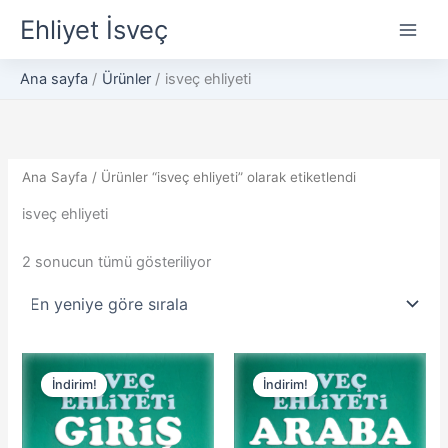
En
İçeriğe
yeniye
Ehliyet İsveç
göre
atla
sıralandı
Ana sayfa
Ürünler
isveç ehliyeti
Ana Sayfa
/ Ürünler “isveç ehliyeti” olarak etiketlendi
isveç ehliyeti
2 sonucun tümü gösteriliyor
Orijinal
Şu
Orijinal
Şu
fiyat:
andaki
fiyat:
andaki
İndirim!
İndirim!
10,00 kr.
fiyat:
20,00 kr.
fiyat:
5,00 kr.
10,00 kr.