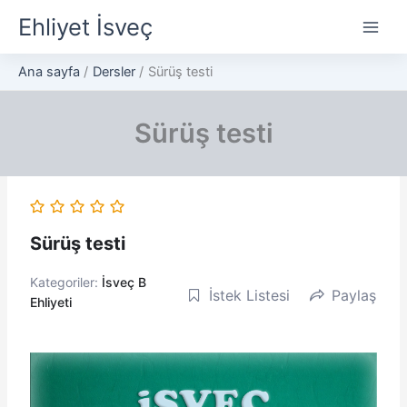
İçeriğe
Ehliyet İsveç
atla
Ana sayfa
Dersler
Sürüş testi
Sürüş testi
Sürüş testi
Kategoriler:
İsveç B
İstek Listesi
Paylaş
Ehliyeti