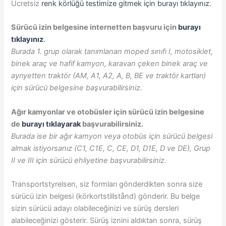
Ücretsiz
renk körlüğü testimize gitmek için burayı tıklayınız.
Sürücü izin belgesine internetten başvuru için
burayı
tıklayınız
.
Burada 1. grup olarak tanımlanan moped sınıfı I, motosiklet,
binek araç ve hafif kamyon, karavan çeken binek araç ve
ayrıyetten traktör (AM, A1, A2, A, B, BE ve traktör kartları)
için sürücü belgesine başvurabilirsiniz.
Ağır kamyonlar ve otobüsler için sürücü izin belgesine
de
burayı tıklayarak
başvurabilirsiniz.
Burada ise bir ağır kamyon veya otobüs için sürücü belgesi
almak istiyorsanız (C1, C1E, C, CE, D1, D1E, D ve DE), Grup
II ve III için sürücü ehliyetine başvurabilirsiniz.
Transportstyrelsen, siz formları gönderdikten sonra size
sürücü izin belgesi (körkortstillstånd) gönderir. Bu belge
sizin sürücü adayı olabileceğinizi ve sürüş dersleri
alabileceğinizi gösterir. Sürüş iznini aldıktan sonra, sürüş