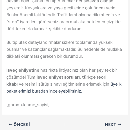
devam edin. Çünkü bu tip durumlar her sınavda olağan
şeylerdir. Kavşaklara ve yaya geçitlerine çok önem verin.
Bunlar önemli faktörlerdir. Trafik lambalarına dikkat edin ve
“stop” işaretleri görürseniz aracı mutlaka belirlenen çizgide
dört tekerlek duracak şekilde durdurun.
Bu tip ufak detaylandırmalar sizlere toplamında yüksek
puanlar ve kazançlar sağlamaktadır. Bu nedenle de mutlaka
dikkatli olunması gereken bir durumdur.
İsveç ehliyeti
ne hazırlıkta ihtiyacınız olan her şey tek bir
çözümde! Tüm
isvec ehliyet soruları
,
türkçe teori
kitabı
ve resimli sürüş sınavı eğitimlerine erişmek için
üyelik
paketlerimizi buradan inceleyebilirsiniz.
[goruntulenme_sayisi]
ÖNCEKI
NEXT