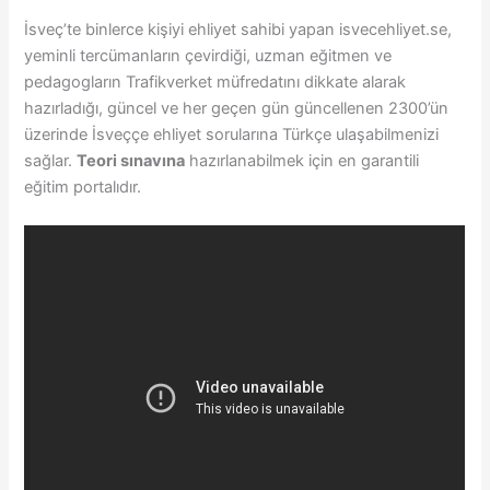
İsveç’te binlerce kişiyi ehliyet sahibi yapan isvecehliyet.se,
yeminli tercümanların çevirdiği, uzman eğitmen ve
pedagogların Trafikverket müfredatını dikkate alarak
hazırladığı, güncel ve her geçen gün güncellenen 2300’ün
üzerinde İsveççe ehliyet sorularına Türkçe ulaşabilmenizi
sağlar.
Teori sınavına
hazırlanabilmek için en garantili
eğitim portalıdır.