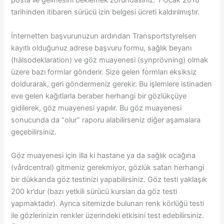
posta ile gelmesini beklemek zorundasınız. 1 Ocak 2018
tarihinden itibaren sürücü izin belgesi ücreti kaldırılmıştır.
İnternetten başvurunuzun ardından Transportstyrelsen
kayıtlı olduğunuz adrese başvuru formu, sağlık beyanı
(hälsodeklaration) ve göz muayenesi (synprövning) olmak
üzere bazı formlar gönderir. Size gelen formları eksiksiz
doldurarak, geri göndermeniz gerekir. Bu işlemlere istinaden
eve gelen kağıtlarla beraber herhangi bir gözlükçüye
gidilerek, göz muayenesi yapılır. Bu göz muayenesi
sonucunda da “olur” raporu alabilirseniz diğer aşamalara
geçebilirsiniz.
Göz muayenesi için illa ki hastane ya da sağlık ocağına
(vårdcentral) gitmeniz gerekmiyor, gözlük satan herhangi
bir dükkanda göz testinizi yapabilirsiniz. Göz testi yaklaşık
200 kr’dur (bazı yetkili sürücü kursları da göz testi
yapmaktadır). Ayrıca sitemizde bulunan renk körlüğü testi
ile gözlerinizin renkler üzerindeki etkisini test edebilirsiniz.