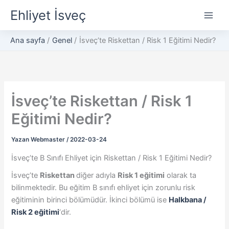
İçeriğe
Ehliyet İsveç
atla
Ana sayfa
Genel
İsveç’te Riskettan / Risk 1 Eğitimi Nedir?
İsveç’te Riskettan / Risk 1
Eğitimi Nedir?
Yazan
Webmaster
/
2022-03-24
İsveç’te B Sınıfı Ehliyet için Riskettan / Risk 1 Eğitimi Nedir?
İsveç’te
Riskettan
diğer adıyla
Risk 1 eğitimi
olarak ta
bilinmektedir. Bu eğitim B sınıfı ehliyet için zorunlu risk
eğitiminin birinci bölümüdür. İkinci bölümü ise
Halkbana /
Risk 2 eğitimi
‘dir.